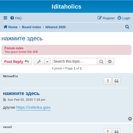
Iditaholics
FAQ
Register
Login
S
Home
Board index
Iditarod 2020
e
нажмите здесь
a
Forum rules
r
You guys know the drill.
c
Search
Advanced s
Post Reply
h
4 posts • Page
1
of
1
MichaelFut
нажмите здесь
P
Sun Feb 02, 2025 7:18 pm
o
s
другие
https://zelenka.guru
t
mess3