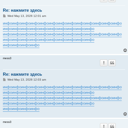
Re: нажмите здесь
P
Wed May 13, 2026 12:01 am
o
s
инфо
инфо
инфо
инфо
инфо
инфо
инфо
инфо
инфо
инфо
инфо
инфо
инфо
t
инфо
инфо
инфо
инфо
инфо
инфо
инфо
инфо
инфо
инфо
инфо
инфо
инфо
инфо
инфо
инфо
инфо
инфо
инфо
инфо
инфо
инфо
инфо
инфо
инфо
инфо
инфо
инфо
инфо
инфо
инфо
инфо
инфо
инфо
инфо
инфо
инфо
mess3
Re: нажмите здесь
P
Wed May 13, 2026 12:03 am
o
s
инфо
инфо
инфо
инфо
инфо
инфо
инфо
инфо
инфо
инфо
инфо
инфо
инфо
t
инфо
инфо
инфо
инфо
инфо
инфо
инфо
инфо
инфо
инфо
инфо
инфо
инфо
инфо
инфо
инфо
инфо
инфо
инфо
инфо
инфо
инфо
инфо
инфо
инфо
инфо
инфо
инфо
инфо
инфо
инфо
инфо
инфо
инфо
инфо
инфо
инфо
mess3