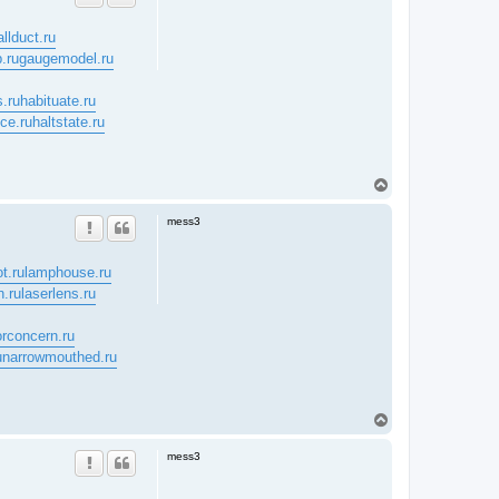
allduct.ru
.ru
gaugemodel.ru
.ru
habituate.ru
nce.ru
haltstate.ru
T
o
p
mess3
t.ru
lamphouse.ru
n.ru
laserlens.ru
rconcern.ru
u
narrowmouthed.ru
T
o
p
mess3