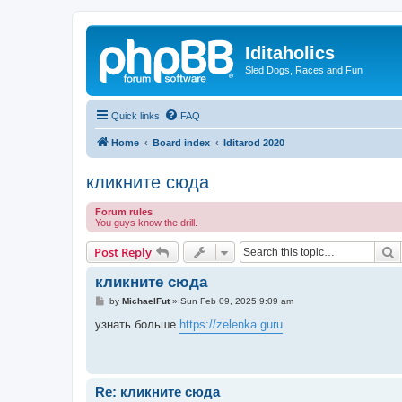
Iditaholics
Sled Dogs, Races and Fun
Quick links
FAQ
Home
Board index
Iditarod 2020
кликните сюда
Forum rules
You guys know the drill.
S
Post Reply
кликните сюда
P
by
MichaelFut
»
Sun Feb 09, 2025 9:09 am
o
s
узнать больше
https://zelenka.guru
t
Re: кликните сюда