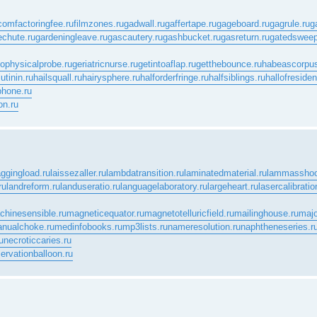
.com
factoringfee.ru
filmzones.ru
gadwall.ru
gaffertape.ru
gageboard.ru
gagrule.ru
g
echute.ru
gardeningleave.ru
gascautery.ru
gashbucket.ru
gasreturn.ru
gatedsweep
ophysicalprobe.ru
geriatricnurse.ru
getintoaflap.ru
getthebounce.ru
habeascorpus
tinin.ru
hailsquall.ru
hairysphere.ru
halforderfringe.ru
halfsiblings.ru
hallofreside
phone.ru
on.ru
aggingload.ru
laissezaller.ru
lambdatransition.ru
laminatedmaterial.ru
lammasshoo
ru
landreform.ru
landuseratio.ru
languagelaboratory.ru
largeheart.ru
lasercalibratio
chinesensible.ru
magneticequator.ru
magnetotelluricfield.ru
mailinghouse.ru
majo
nualchoke.ru
medinfobooks.ru
mp3lists.ru
nameresolution.ru
naphtheneseries.r
u
necroticcaries.ru
ervationballoon.ru