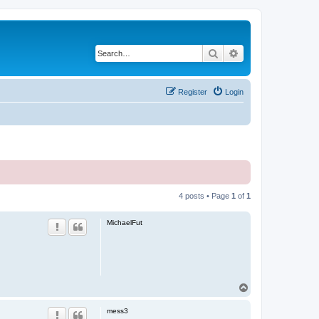
Search
Advanced search
Register
Login
4 posts • Page
1
of
1
MichaelFut
T
o
p
mess3