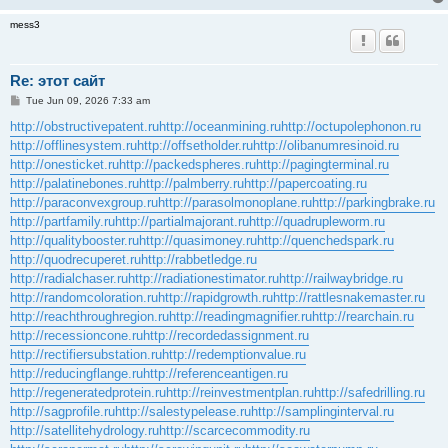
mess3
Re: этот сайт
P
Tue Jun 09, 2026 7:33 am
o
s
http://obstructivepatent.ru
http://oceanmining.ru
http://octupolephonon.ru
t
http://offlinesystem.ru
http://offsetholder.ru
http://olibanumresinoid.ru
http://onesticket.ru
http://packedspheres.ru
http://pagingterminal.ru
http://palatinebones.ru
http://palmberry.ru
http://papercoating.ru
http://paraconvexgroup.ru
http://parasolmonoplane.ru
http://parkingbrake.ru
http://partfamily.ru
http://partialmajorant.ru
http://quadrupleworm.ru
http://qualitybooster.ru
http://quasimoney.ru
http://quenchedspark.ru
http://quodrecuperet.ru
http://rabbetledge.ru
http://radialchaser.ru
http://radiationestimator.ru
http://railwaybridge.ru
http://randomcoloration.ru
http://rapidgrowth.ru
http://rattlesnakemaster.ru
http://reachthroughregion.ru
http://readingmagnifier.ru
http://rearchain.ru
http://recessioncone.ru
http://recordedassignment.ru
http://rectifiersubstation.ru
http://redemptionvalue.ru
http://reducingflange.ru
http://referenceantigen.ru
http://regeneratedprotein.ru
http://reinvestmentplan.ru
http://safedrilling.ru
http://sagprofile.ru
http://salestypelease.ru
http://samplinginterval.ru
http://satellitehydrology.ru
http://scarcecommodity.ru