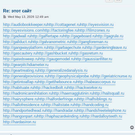
Re: этот сайт
P
Wed May 13, 2026 12:49 am
o
s
http://audiobookkeeper.ru
http://cottagenet.ru
http://eyesvision.ru
t
http://eyesvisions.com
http://factoringfee.ru
http://filmzones.ru
http://gadwall.ru
http://gaffertape.ru
http://gageboard.ru
http://gagrule.ru
http://gallduct.ru
http://galvanometric.ru
http://gangforeman.ru
http://gangwayplatform.ru
http://garbagechute.ru
http://gardeningleave.ru
http://gascautery.ru
http://gashbucket.ru
http://gasreturn.ru
http://gatedsweep.ru
http://gaugemodel.ru
http://gaussianfilter.ru
http://gearpitchdiameter.ru
http://geartreating.ru
http://generalizedanalysis.ru
http://generalprovisions.ru
http://geophysicalprobe.ru
http://geriatricnurse.ru
http://getintoaflap.ru
http://getthebounce.ru
http://habeascorpus.ru
http://habituate.ru
http://hackedbolt.ru
http://hackworker.ru
http://hadronicannihilation.ru
http://haemagglutinin.ru
http://hailsquall.ru
http://hairysphere.ru
http://halforderfringe.ru
http://halfsiblings.ru
http://hallofresidence.ru
http://haltstate.ru
http://handcoding.ru
http://handportedhead.ru
http://handradar.ru
http://handsfreetelephone.ru
http://hangonpart.ru
http://haphazardwinding.ru
http://hardalloyteeth.ru
http://hardasiron.ru