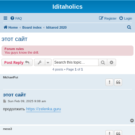
Iditaholics
FAQ
Register
Login
S
Home
Board index
Iditarod 2020
e
этот сайт
a
Forum rules
r
You guys know the drill.
c
Search
Advanced s
Post Reply
h
4 posts • Page
1
of
1
MichaelFut
этот сайт
P
Sun Feb 09, 2025 9:08 am
o
s
продолжить
https://zelenka.guru
t
mess3