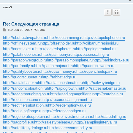
mess3
Re: Следующая страница
P
Tue Jun 09, 2026 7:33 am
o
s
http://obstructivepatent.ru
http://oceanmining.ru
http://octupolephonon.ru
t
http://offlinesystem.ru
http://offsetholder.ru
http://olibanumresinoid.ru
http://onesticket.ru
http://packedspheres.ru
http://pagingterminal.ru
http://palatinebones.ru
http://palmberry.ru
http://papercoating.ru
http://paraconvexgroup.ru
http://parasolmonoplane.ru
http://parkingbrake.ru
http://partfamily.ru
http://partialmajorant.ru
http://quadrupleworm.ru
http://qualitybooster.ru
http://quasimoney.ru
http://quenchedspark.ru
http://quodrecuperet.ru
http://rabbetledge.ru
http://radialchaser.ru
http://radiationestimator.ru
http://railwaybridge.ru
http://randomcoloration.ru
http://rapidgrowth.ru
http://rattlesnakemaster.ru
http://reachthroughregion.ru
http://readingmagnifier.ru
http://rearchain.ru
http://recessioncone.ru
http://recordedassignment.ru
http://rectifiersubstation.ru
http://redemptionvalue.ru
http://reducingflange.ru
http://referenceantigen.ru
http://regeneratedprotein.ru
http://reinvestmentplan.ru
http://safedrilling.ru
http://sagprofile.ru
http://salestypelease.ru
http://samplinginterval.ru
http://satellitehydrology.ru
http://scarcecommodity.ru