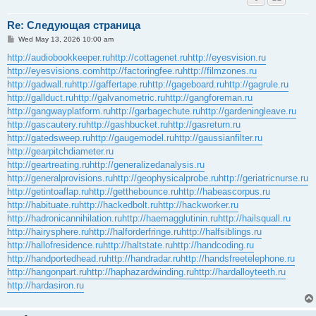
Re: Следующая страница
P
Wed May 13, 2026 10:00 am
o
s
http://audiobookkeeper.ru
http://cottagenet.ru
http://eyesvision.ru
t
http://eyesvisions.com
http://factoringfee.ru
http://filmzones.ru
http://gadwall.ru
http://gaffertape.ru
http://gageboard.ru
http://gagrule.ru
http://gallduct.ru
http://galvanometric.ru
http://gangforeman.ru
http://gangwayplatform.ru
http://garbagechute.ru
http://gardeningleave.ru
http://gascautery.ru
http://gashbucket.ru
http://gasreturn.ru
http://gatedsweep.ru
http://gaugemodel.ru
http://gaussianfilter.ru
http://gearpitchdiameter.ru
http://geartreating.ru
http://generalizedanalysis.ru
http://generalprovisions.ru
http://geophysicalprobe.ru
http://geriatricnurse.ru
http://getintoaflap.ru
http://getthebounce.ru
http://habeascorpus.ru
http://habituate.ru
http://hackedbolt.ru
http://hackworker.ru
http://hadronicannihilation.ru
http://haemagglutinin.ru
http://hailsquall.ru
http://hairysphere.ru
http://halforderfringe.ru
http://halfsiblings.ru
http://hallofresidence.ru
http://haltstate.ru
http://handcoding.ru
http://handportedhead.ru
http://handradar.ru
http://handsfreetelephone.ru
http://hangonpart.ru
http://haphazardwinding.ru
http://hardalloyteeth.ru
http://hardasiron.ru