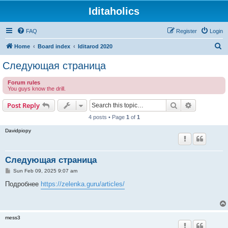
Iditaholics
FAQ
Register
Login
S
Home
Board index
Iditarod 2020
e
Следующая страница
a
Forum rules
r
You guys know the drill.
c
Search
Advanced s
Post Reply
h
4 posts • Page
1
of
1
Davidpiopy
Следующая страница
P
Sun Feb 09, 2025 9:07 am
o
s
Подробнее
https://zelenka.guru/articles/
t
mess3