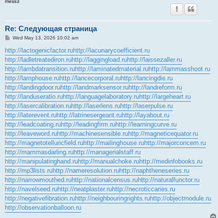
mess3
Re: Следующая страница
P
Wed May 13, 2026 10:02 am
o
s
http://lactogenicfactor.ru
http://lacunarycoefficient.ru
t
http://ladletreatediron.ru
http://laggingload.ru
http://laissezaller.ru
http://lambdatransition.ru
http://laminatedmaterial.ru
http://lammasshoot.ru
http://lamphouse.ru
http://lancecorporal.ru
http://lancingdie.ru
http://landingdoor.ru
http://landmarksensor.ru
http://landreform.ru
http://landuseratio.ru
http://languagelaboratory.ru
http://largeheart.ru
http://lasercalibration.ru
http://laserlens.ru
http://laserpulse.ru
http://laterevent.ru
http://latrinesergeant.ru
http://layabout.ru
http://leadcoating.ru
http://leadingfirm.ru
http://learningcurve.ru
http://leaveword.ru
http://machinesensible.ru
http://magneticequator.ru
http://magnetotelluricfield.ru
http://mailinghouse.ru
http://majorconcern.ru
http://mammasdarling.ru
http://managerialstaff.ru
http://manipulatinghand.ru
http://manualchoke.ru
http://medinfobooks.ru
http://mp3lists.ru
http://nameresolution.ru
http://naphtheneseries.ru
http://narrowmouthed.ru
http://nationalcensus.ru
http://naturalfunctor.ru
http://navelseed.ru
http://neatplaster.ru
http://necroticcaries.ru
http://negativefibration.ru
http://neighbouringrights.ru
http://objectmodule.ru
http://observationballoon.ru