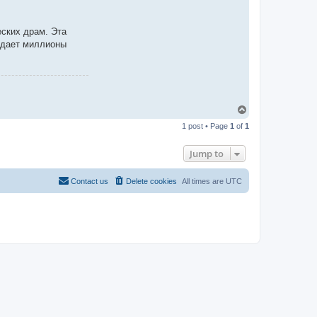
ских драм. Эта
уждает миллионы
T
o
1 post • Page
1
of
1
p
Jump to
Contact us
Delete cookies
All times are
UTC