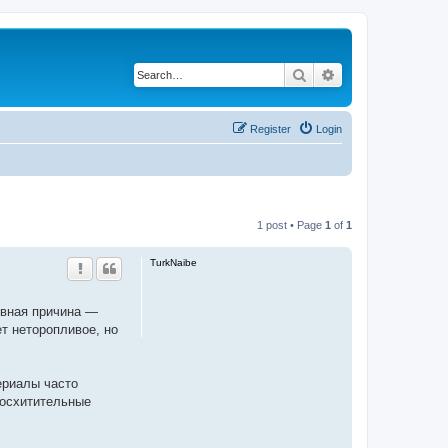
Search
Advanced search
Register
Login
1 post • Page
1
of
1
TurkNaibe
овная причина —
т неторопливое, но
ериалы часто
восхитительные