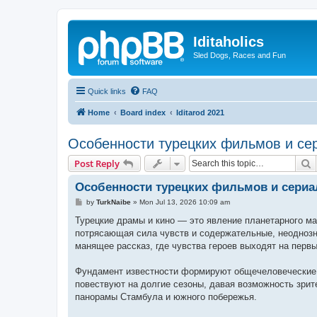
Iditaholics
Sled Dogs, Races and Fun
Quick links
FAQ
Home
Board index
Iditarod 2021
Особенности турецких фильмов и се
S
Post Reply
Особенности турецких фильмов и сериа
P
by
TurkNaibe
»
Mon Jul 13, 2026 10:09 am
o
s
Турецкие драмы и кино — это явление планетарного м
t
потрясающая сила чувств и содержательные, неоднозна
манящее рассказ, где чувства героев выходят на первы
Фундамент известности формируют общечеловеческие м
повествуют на долгие сезоны, давая возможность зри
панорамы Стамбула и южного побережья.