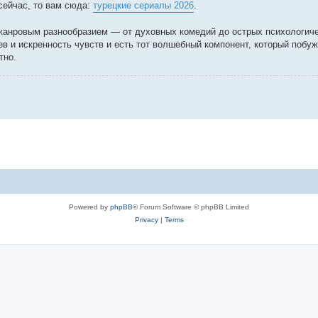
сейчас, то вам сюда:
турецкие сериалы 2026
.
 жанровым разнообразием — от духовных комедий до острых психологиче
в и искренность чувств и есть тот волшебный компонент, который поб
тно.
Powered by
phpBB
® Forum Software © phpBB Limited
Privacy
|
Terms