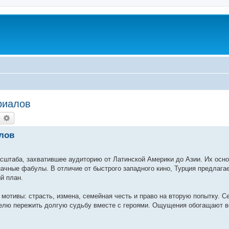
риалов
earch
Advanced search
лов
асштаба, захватившее аудиторию от Латинской Америки до Азии. Их осн
чные фабулы. В отличие от быстрого западного кино, Турция предлагае
й план.
отивы: страсть, измена, семейная честь и право на вторую попытку. С
телю пережить долгую судьбу вместе с героями. Ощущения обогащают 