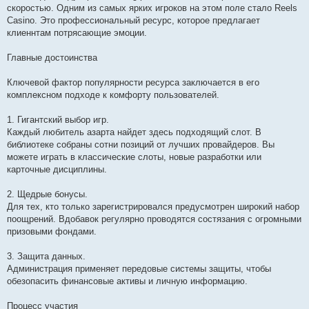
скоростью. Одним из самых ярких игроков на этом поле стало Reels
Casino. Это профессиональный ресурс, которое предлагает
клиеннтам потрясающие эмоции.
Главные достоинства
Ключевой фактор популярности ресурса заключается в его
комплексном подходе к комфорту пользователей.
1. Гигантский выбор игр.
Каждый любитель азарта найдет здесь подходящий слот. В
библиотеке собраны сотни позиций от лучших провайдеров. Вы
можете играть в классические слоты, новые разработки или
карточные дисциплины.
2. Щедрые бонусы.
Для тех, кто только зарегистрировался предусмотрен широкий набор
поощрений. Вдобавок регулярно проводятся состязания с огромными
призовыми фондами.
3. Защита данных.
Администрация применяет передовые системы защиты, чтобы
обезопасить финансовые активы и личную информацию.
Процесс участия