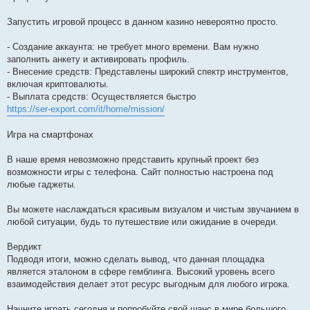
Запустить игровой процесс в данном казино невероятно просто.
- Создание аккаунта: не требует много времени. Вам нужно
заполнить анкету и активировать профиль.
- Внесение средств: Представлены широкий спектр инструментов,
включая криптовалюты.
- Выплата средств: Осуществляется быстро
https://ser-export.com/it/home/mission/
Игра на смартфонах
В наше время невозможно представить крупный проект без
возможности игры с телефона. Сайт полностью настроена под
любые гаджеты.
Вы можете наслаждаться красивым визуалом и чистым звучанием в
любой ситуации, будь то путешествие или ожидание в очереди.
Вердикт
Подводя итоги, можно сделать вывод, что данная площадка
является эталоном в сфере гемблинга. Высокий уровень всего
взаимодействия делает этот ресурс выгодным для любого игрока.
Начните играть сегодня и попробуйте свой шанс в мире большого