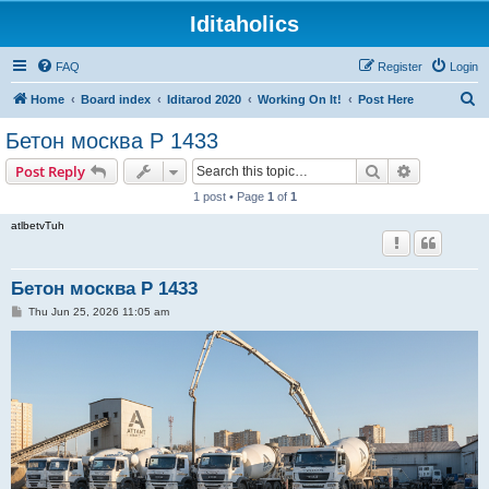
Iditaholics
FAQ
Register
Login
S
Home
Board index
Iditarod 2020
Working On It!
Post Here
e
Бетон москва Р 1433
a
Search
Advanced s
Post Reply
r
1 post • Page
1
of
1
c
atlbetvTuh
h
Бетон москва Р 1433
P
Thu Jun 25, 2026 11:05 am
o
s
t