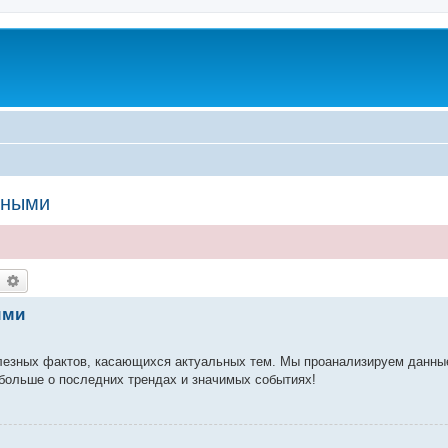
нными
earch
Advanced search
ыми
олезных фактов, касающихся актуальных тем. Мы проанализируем данны
 больше о последних трендах и значимых событиях!