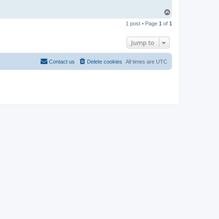
T
o
1 post • Page
1
of
1
p
Jump to
Contact us
Delete cookies
All times are
UTC