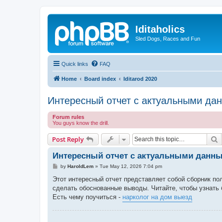
Iditaholics
Sled Dogs, Races and Fun
Quick links
FAQ
Home
Board index
Iditarod 2020
Интересный отчет с актуальными да
Forum rules
You guys know the drill.
S
Post Reply
Интересный отчет с актуальными данн
P
by
HaroldLem
»
Tue May 12, 2026 7:04 pm
o
s
Этот интересный отчет представляет собой сборник п
t
сделать обоснованные выводы. Читайте, чтобы узнать
Есть чему поучиться -
нарколог на дом выезд