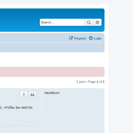
Search
Advanced search
Register
Login
1 post • Page
1
of
1
HaroldLem
е, чтобы вы могли