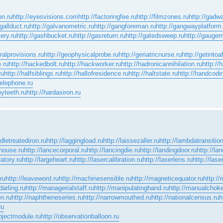
on.ru
http://eyesvisions.com
http://factoringfee.ru
http://filmzones.ru
http://gadwa
/gallduct.ru
http://galvanometric.ru
http://gangforeman.ru
http://gangwayplatform
ery.ru
http://gashbucket.ru
http://gasreturn.ru
http://gatedsweep.ru
http://gaugem
ralprovisions.ru
http://geophysicalprobe.ru
http://geriatricnurse.ru
http://getintoa
e.ru
http://hackedbolt.ru
http://hackworker.ru
http://hadronicannihilation.ru
http://
ru
http://halfsiblings.ru
http://hallofresidence.ru
http://haltstate.ru
http://handcodi
telephone.ru
oyteeth.ru
http://hardasiron.ru
adletreatediron.ru
http://laggingload.ru
http://laissezaller.ru
http://lambdatransition
phouse.ru
http://lancecorporal.ru
http://lancingdie.ru
http://landingdoor.ru
http://la
atory.ru
http://largeheart.ru
http://lasercalibration.ru
http://laserlens.ru
http://lase
.ru
http://leaveword.ru
http://machinesensible.ru
http://magneticequator.ru
http://
arling.ru
http://managerialstaff.ru
http://manipulatinghand.ru
http://manualchoke
on.ru
http://naphtheneseries.ru
http://narrowmouthed.ru
http://nationalcensus.ru
h
ru
objectmodule.ru
http://observationballoon.ru