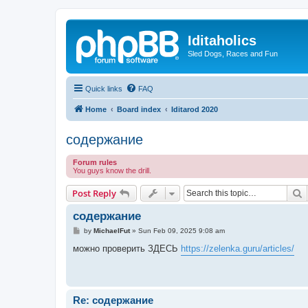
Iditaholics
Sled Dogs, Races and Fun
Quick links
FAQ
Home
Board index
Iditarod 2020
содержание
Forum rules
You guys know the drill.
S
Post Reply
содержание
P
by
MichaelFut
»
Sun Feb 09, 2025 9:08 am
o
s
можно проверить ЗДЕСЬ
https://zelenka.guru/articles/
t
Re: содержание