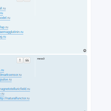
ll.ru
.ru
odel.ru
flap.ru
haemagglutinin.ru
ng.ru
T
o
p
mess3
.ru
ndmarksensor.ru
rpulse.ru
magnetotelluricfield.ru
.ru
ttp://naturalfunctor.ru