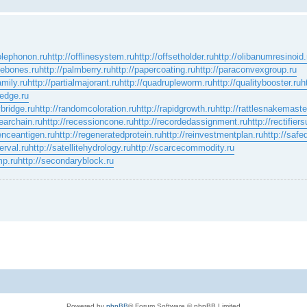
olephonon.ru
http://offlinesystem.ru
http://offsetholder.ru
http://olibanumresinoid.
inebones.ru
http://palmberry.ru
http://papercoating.ru
http://paraconvexgroup.ru
amily.ru
http://partialmajorant.ru
http://quadrupleworm.ru
http://qualitybooster.ru
h
ledge.ru
ybridge.ru
http://randomcoloration.ru
http://rapidgrowth.ru
http://rattlesnakemaste
rearchain.ru
http://recessioncone.ru
http://recordedassignment.ru
http://rectifier
renceantigen.ru
http://regeneratedprotein.ru
http://reinvestmentplan.ru
http://safed
erval.ru
http://satellitehydrology.ru
http://scarcecommodity.ru
mp.ru
http://secondaryblock.ru
Powered by
phpBB
® Forum Software © phpBB Limited