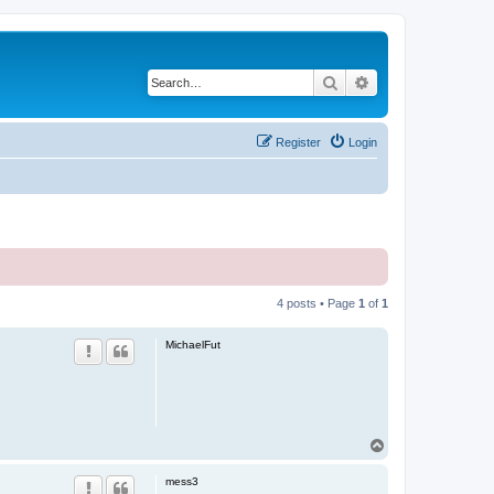
Search
Advanced search
Register
Login
4 posts • Page
1
of
1
MichaelFut
T
o
p
mess3