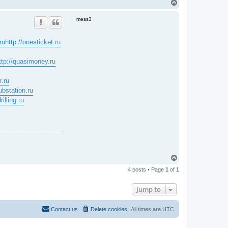
T
o
p
mess3
ru
http://onesticket.ru
ttp://quasimoney.ru
r.ru
substation.ru
rilling.ru
T
o
4 posts • Page
1
of
1
p
Jump to
Contact us
Delete cookies
All times are
UTC