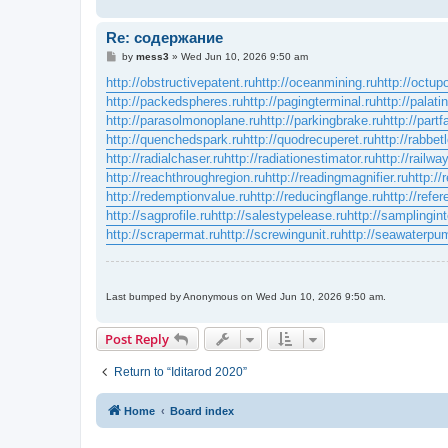
Re: содержание
P
by
mess3
»
Wed Jun 10, 2026 9:50 am
o
s
http://obstructivepatent.ru
http://oceanmining.ru
http://octup
t
http://packedspheres.ru
http://pagingterminal.ru
http://palat
http://parasolmonoplane.ru
http://parkingbrake.ru
http://partf
http://quenchedspark.ru
http://quodrecuperet.ru
http://rabbet
http://radialchaser.ru
http://radiationestimator.ru
http://railwa
http://reachthroughregion.ru
http://readingmagnifier.ru
http://
http://redemptionvalue.ru
http://reducingflange.ru
http://refe
http://sagprofile.ru
http://salestypelease.ru
http://samplingint
http://scrapermat.ru
http://screwingunit.ru
http://seawaterpu
Last bumped by Anonymous on Wed Jun 10, 2026 9:50 am.
Post Reply
Return to “Iditarod 2020”
Home
Board index