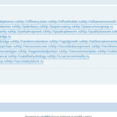
olephonon.ru
http://offlinesystem.ru
http://offsetholder.ru
http://olibanumresinoid.
inebones.ru
http://palmberry.ru
http://papercoating.ru
http://paraconvexgroup.ru
amily.ru
http://partialmajorant.ru
http://quadrupleworm.ru
http://qualitybooster.ru
h
ledge.ru
ybridge.ru
http://randomcoloration.ru
http://rapidgrowth.ru
http://rattlesnakemaste
rearchain.ru
http://recessioncone.ru
http://recordedassignment.ru
http://rectifier
renceantigen.ru
http://regeneratedprotein.ru
http://reinvestmentplan.ru
http://safed
erval.ru
http://satellitehydrology.ru
http://scarcecommodity.ru
mp.ru
http://secondaryblock.ru
Powered by
phpBB
® Forum Software © phpBB Limited