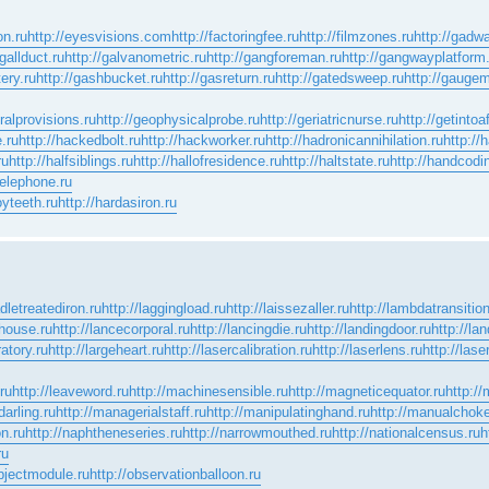
on.ru
http://eyesvisions.com
http://factoringfee.ru
http://filmzones.ru
http://gadwa
/gallduct.ru
http://galvanometric.ru
http://gangforeman.ru
http://gangwayplatform
ery.ru
http://gashbucket.ru
http://gasreturn.ru
http://gatedsweep.ru
http://gaugem
ralprovisions.ru
http://geophysicalprobe.ru
http://geriatricnurse.ru
http://getintoa
e.ru
http://hackedbolt.ru
http://hackworker.ru
http://hadronicannihilation.ru
http://
ru
http://halfsiblings.ru
http://hallofresidence.ru
http://haltstate.ru
http://handcodi
telephone.ru
oyteeth.ru
http://hardasiron.ru
adletreatediron.ru
http://laggingload.ru
http://laissezaller.ru
http://lambdatransition
phouse.ru
http://lancecorporal.ru
http://lancingdie.ru
http://landingdoor.ru
http://la
atory.ru
http://largeheart.ru
http://lasercalibration.ru
http://laserlens.ru
http://lase
.ru
http://leaveword.ru
http://machinesensible.ru
http://magneticequator.ru
http://
arling.ru
http://managerialstaff.ru
http://manipulatinghand.ru
http://manualchoke
on.ru
http://naphtheneseries.ru
http://narrowmouthed.ru
http://nationalcensus.ru
h
ru
objectmodule.ru
http://observationballoon.ru