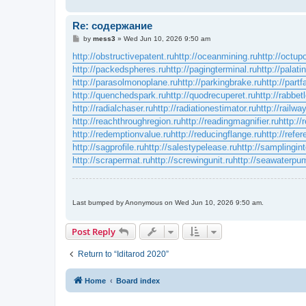
Re: содержание
P
by
mess3
»
Wed Jun 10, 2026 9:50 am
o
s
http://obstructivepatent.ru
http://oceanmining.ru
http://octup
t
http://packedspheres.ru
http://pagingterminal.ru
http://palat
http://parasolmonoplane.ru
http://parkingbrake.ru
http://partf
http://quenchedspark.ru
http://quodrecuperet.ru
http://rabbet
http://radialchaser.ru
http://radiationestimator.ru
http://railwa
http://reachthroughregion.ru
http://readingmagnifier.ru
http://
http://redemptionvalue.ru
http://reducingflange.ru
http://refe
http://sagprofile.ru
http://salestypelease.ru
http://samplingint
http://scrapermat.ru
http://screwingunit.ru
http://seawaterpu
Last bumped by Anonymous on Wed Jun 10, 2026 9:50 am.
Post Reply
Return to “Iditarod 2020”
Home
Board index