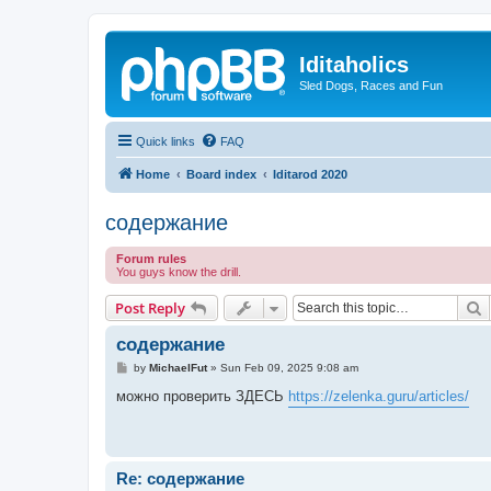
Iditaholics
Sled Dogs, Races and Fun
Quick links
FAQ
Home
Board index
Iditarod 2020
содержание
Forum rules
You guys know the drill.
S
Post Reply
содержание
P
by
MichaelFut
»
Sun Feb 09, 2025 9:08 am
o
s
можно проверить ЗДЕСЬ
https://zelenka.guru/articles/
t
Re: содержание