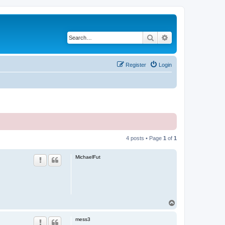
Search
Advanced search
Register
Login
4 posts • Page
1
of
1
MichaelFut
T
o
p
mess3