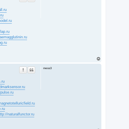
ll.ru
.ru
odel.ru
flap.ru
haemagglutinin.ru
ng.ru
T
o
p
mess3
.ru
ndmarksensor.ru
rpulse.ru
magnetotelluricfield.ru
.ru
ttp://naturalfunctor.ru