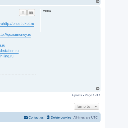
T
o
p
mess3
ru
http://onesticket.ru
ttp://quasimoney.ru
r.ru
substation.ru
rilling.ru
T
o
4 posts • Page
1
of
1
p
Jump to
Contact us
Delete cookies
All times are
UTC