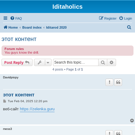
Iditaholics
FAQ
Register
Login
S
Home
Board index
Iditarod 2020
e
этот контент
a
Forum rules
r
You guys know the drill.
c
Search
Advanced s
Post Reply
h
4 posts • Page
1
of
1
Davidpiopy
этот контент
P
Tue Feb 04, 2025 12:20 pm
o
s
веб-сайт
https://zelenka.guru
t
mess3