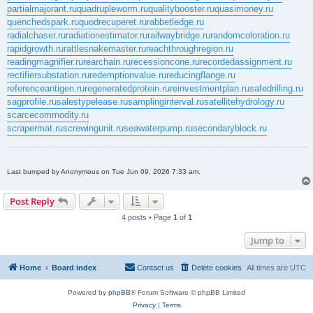
partialmajorant.ru
quadrupleworm.ru
qualitybooster.ru
quasimoney.ru
quenchedspark.ru
quodrecuperet.ru
rabbetledge.ru
radialchaser.ru
radiationestimator.ru
railwaybridge.ru
randomcoloration.ru
rapidgrowth.ru
rattlesnakemaster.ru
reachthroughregion.ru
readingmagnifier.ru
rearchain.ru
recessioncone.ru
recordedassignment.ru
rectifiersubstation.ru
redemptionvalue.ru
reducingflange.ru
referenceantigen.ru
regeneratedprotein.ru
reinvestmentplan.ru
safedrilling.ru
sagprofile.ru
salestypelease.ru
samplinginterval.ru
satellitehydrology.ru
scarcecommodity.ru
scrapermat.ru
screwingunit.ru
seawaterpump.ru
secondaryblock.ru
Last bumped by Anonymous on Tue Jun 09, 2026 7:33 am.
Post Reply
4 posts • Page
1
of
1
Jump to
Home
Board index
Contact us
Delete cookies
All times are
UTC
Powered by
phpBB
® Forum Software © phpBB Limited
Privacy
|
Terms