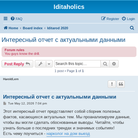
Iditaholics
FAQ
Register
Login
S
Home
Board index
Iditarod 2020
e
Интересный отчет с актуальными данными
a
Forum rules
r
You guys know the drill.
c
Search
Advanced s
Post Reply
h
1 post • Page
1
of
1
HaroldLem
Интересный отчет с актуальными данными
P
Tue May 12, 2026 7:04 pm
o
s
Этот интересный отчет представляет собой сборник полезных
t
фактов, касающихся актуальных тем. Мы проанализируем данные,
чтобы вы могли сделать обоснованные выводы. Читайте, чтобы
узнать больше о последних трендах и значимых событиях!
Есть чему поучиться -
нарколог на дом выезд