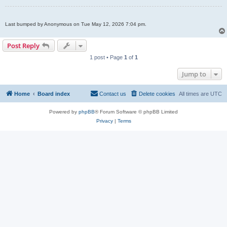
Last bumped by Anonymous on Tue May 12, 2026 7:04 pm.
Post Reply
1 post • Page
1
of
1
Jump to
Home
Board index
Contact us
Delete cookies
All times are
UTC
Powered by
phpBB
® Forum Software © phpBB Limited
Privacy
|
Terms