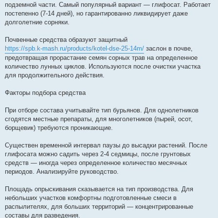
подземной части. Самый популярный вариант — глифосат. Работает
постепенно (7-14 дней), но гарантированно ликвидирует даже
долголетние сорняки.
Почвенные средства образуют защитный
https://spb.k-mash.ru/products/kotel-dse-25-14m/
заслон в почве,
предотвращая прорастание семян сорных трав на определенное
количество лунных циклов. Используются после очистки участка
для продолжительного действия.
Факторы подбора средства
При отборе состава учитывайте тип бурьянов. Для однолетников
сгодятся местные препараты, для многолетников (пырей, осот,
борщевик) требуются проникающие.
Существен временной интервал паузы до высадки растений. После
глифосата можно садить через 2-4 седмицы, после грунтовых
средств — иногда через определенное количество месячных
периодов. Анализируйте руководство.
Площадь опрыскивания сказывается на тип производства. Для
небольших участков комфортны подготовленные смеси в
распылителях, для больших территорий — концентрированные
составы для разведения.