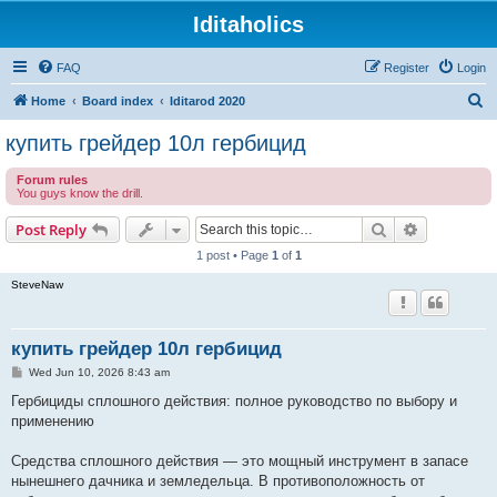
Iditaholics
FAQ
Register
Login
S
Home
Board index
Iditarod 2020
e
купить грейдер 10л гербицид
a
Forum rules
r
You guys know the drill.
c
Search
Advanced s
Post Reply
h
1 post • Page
1
of
1
SteveNaw
купить грейдер 10л гербицид
P
Wed Jun 10, 2026 8:43 am
o
s
Гербициды сплошного действия: полное руководство по выбору и
t
применению
Средства сплошного действия — это мощный инструмент в запасе
нынешнего дачника и земледельца. В противоположность от