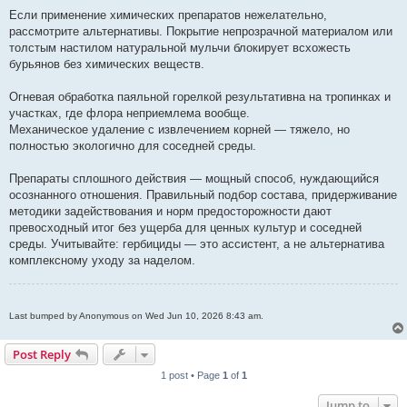
Если применение химических препаратов нежелательно,
рассмотрите альтернативы. Покрытие непрозрачной материалом или
толстым настилом натуральной мульчи блокирует всхожесть
бурьянов без химических веществ.
Огневая обработка паяльной горелкой результативна на тропинках и
участках, где флора неприемлема вообще.
Механическое удаление с извлечением корней — тяжело, но
полностью экологично для соседней среды.
Препараты сплошного действия — мощный способ, нуждающийся
осознанного отношения. Правильный подбор состава, придерживание
методики задействования и норм предосторожности дают
превосходный итог без ущерба для ценных культур и соседней
среды. Учитывайте: гербициды — это ассистент, а не альтернатива
комплексному уходу за наделом.
Last bumped by Anonymous on Wed Jun 10, 2026 8:43 am.
Post Reply
1 post • Page
1
of
1
Jump to