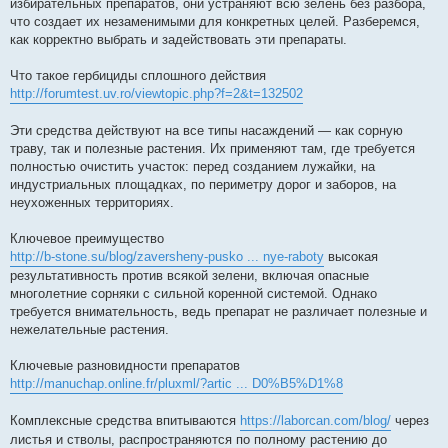
избирательных препаратов, они устраняют всю зелень без разбора,
что создает их незаменимыми для конкретных целей. Разберемся,
как корректно выбрать и задействовать эти препараты.
Что такое гербициды сплошного действия
http://forumtest.uv.ro/viewtopic.php?f=2&t=132502
Эти средства действуют на все типы насаждений — как сорную
траву, так и полезные растения. Их применяют там, где требуется
полностью очистить участок: перед созданием лужайки, на
индустриальных площадках, по периметру дорог и заборов, на
неухоженных территориях.
Ключевое преимущество
http://b-stone.su/blog/zaversheny-pusko ... nye-raboty
высокая
результативность против всякой зелени, включая опасные
многолетние сорняки с сильной коренной системой. Однако
требуется внимательность, ведь препарат не различает полезные и
нежелательные растения.
Ключевые разновидности препаратов
http://manuchap.online.fr/pluxml/?artic ... D0%B5%D1%8
Комплексные средства впитываются
https://laborcan.com/blog/
через
листья и стволы, распространяются по полному растению до