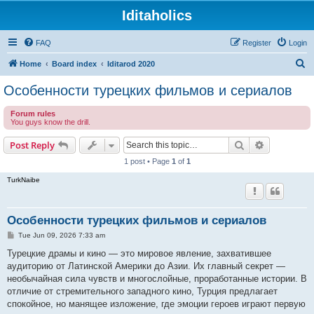
Iditaholics
FAQ
Register
Login
S
Home
Board index
Iditarod 2020
e
Особенности турецких фильмов и сериалов
a
Forum rules
r
You guys know the drill.
c
Search
Advanced s
Post Reply
h
1 post • Page
1
of
1
TurkNaibe
Особенности турецких фильмов и сериалов
P
Tue Jun 09, 2026 7:33 am
o
s
Турецкие драмы и кино — это мировое явление, захватившее
t
аудиторию от Латинской Америки до Азии. Их главный секрет —
необычайная сила чувств и многослойные, проработанные истории. В
отличие от стремительного западного кино, Турция предлагает
спокойное, но манящее изложение, где эмоции героев играют первую