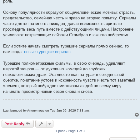
роль.
Основу популярности образуют общечеловеческие мотивы: страсть,
предательство, семейная честь и право на вторую попытку. Сериалы
часто длятся на много эпизодов, давая возможность зрителю
проследить весь путь вместе с действующими лицами. Настроение
усиливают потрясающие пейзажи Стамбула и южного побережья.
Если хотите начать смотреть турецкие сериалы прямо сейчас, то
вам сюда:
новые турецкие сериалы
.
Турецкие полнометражные фильмы, в свою очередь, удивляют
широтой жанров — от духовных комедий до глубоких
психологических драм. Эта «восточная натура» в сегодняшней
обертке, почитание устоев и искренность чувств и есть тот заветный
элемент, который побуждает миллионы людей по всему миру
начинать просмотр новый сезон снова и снова.
Last bumped by Anonymous on Tue Jun 09, 2026 7:33 am.
Post Reply
1 post • Page
1
of
1