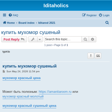
Iditaholics
FAQ
Register
Login
S
Home
Board index
Iditarod 2021
e
купить мухомор сушеный
a
Search
Advanced s
Post Reply
r
1 post • Page
1
of
1
c
fgbKib
h
купить мухомор сушеный
P
Sun May 24, 2026 11:54 pm
o
s
мухомор красный цена
t
Может быть полезным:
https://amanitaroom.ru
или
мухомор красный молотый
мухомор красный сушеный цена