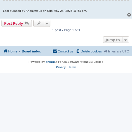
Last bumped by Anonymous on Sun May 24, 2026 11:54 pm.
Post Reply
1 post • Page
1
of
1
Jump to
Home
Board index
Contact us
Delete cookies
All times are
UTC
Powered by
phpBB
® Forum Software © phpBB Limited
Privacy
|
Terms