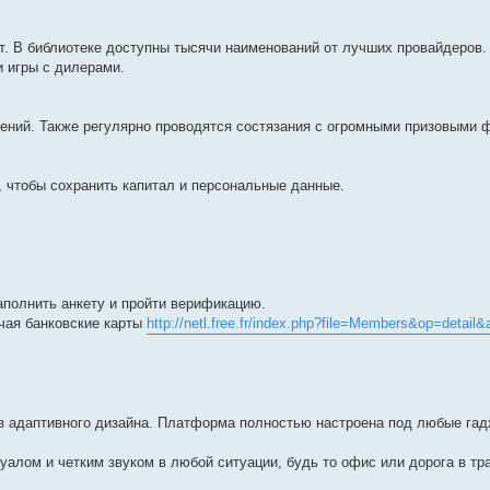
. В библиотеке доступны тысячи наименований от лучших провайдеров.
 игры с дилерами.
ений. Также регулярно проводятся состязания с огромными призовыми 
 чтобы сохранить капитал и персональные данные.
аполнить анкету и пройти верификацию.
чая банковские карты
http://netl.free.fr/index.php?file=Members&op=detail
з адаптивного дизайна. Платформа полностью настроена под любые гад
алом и четким звуком в любой ситуации, будь то офис или дорога в тр