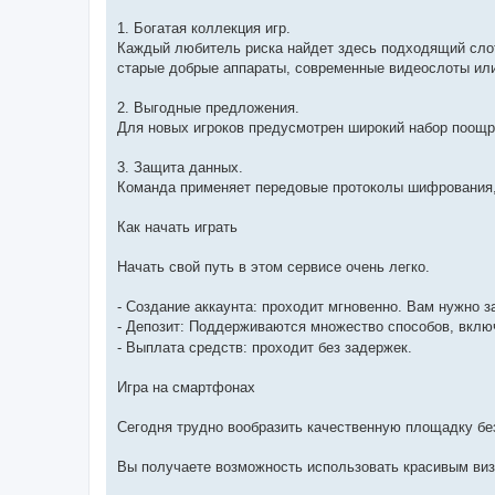
1. Богатая коллекция игр.
Каждый любитель риска найдет здесь подходящий слот
старые добрые аппараты, современные видеослоты или
2. Выгодные предложения.
Для новых игроков предусмотрен широкий набор поощр
3. Защита данных.
Команда применяет передовые протоколы шифрования,
Как начать играть
Начать свой путь в этом сервисе очень легко.
- Создание аккаунта: проходит мгновенно. Вам нужно з
- Депозит: Поддерживаются множество способов, вклю
- Выплата средств: проходит без задержек.
Игра на смартфонах
Сегодня трудно вообразить качественную площадку бе
Вы получаете возможность использовать красивым визу