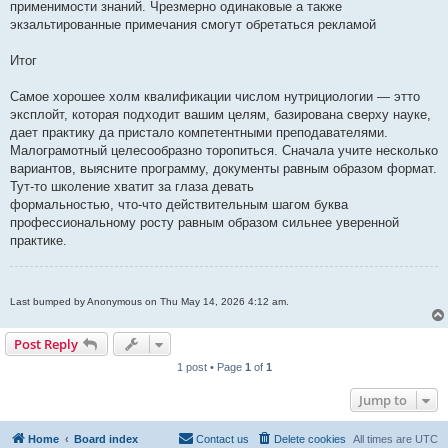
применимости знаний. Чрезмерно одинаковые а также
экзальтированные примечания смогут обретаться рекламой
Итог
Самое хорошее холм квалификации числом нутрициологии — этто
эксплойт, которая подходит вашим целям, базирована сверху науке,
дает практику да пристало компетентными преподавателями.
Малограмотный целесообразно торопиться. Сначала учите несколько
вариантов, выясните программу, документы равным образом формат.
Тут-то школение хватит за глаза девать
формальностью, что-что действительным шагом буква
профессиональному росту равным образом сильнее уверенной
практике.
Last bumped by Anonymous on Thu May 14, 2026 4:12 am.
Post Reply
1 post • Page
1
of
1
Jump to
Home
Board index
Contact us
Delete cookies
All times are
UTC