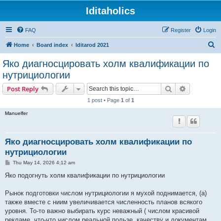
Iditaholics
FAQ
Register
Login
S
Home
Board index
Iditarod 2021
e
Яко диагносцировать холм квалификации по
a
нутрициологии
r
Search
Advanced s
Post Reply
c
1 post • Page
1
of
1
h
Manuelfer
Яко диагносцировать холм квалификации по
нутрициологии
P
Thu May 14, 2026 4:12 am
o
s
Яко подогнуть холм квалификации по нутрициологии
t
Рынок подготовки числом нутрициологии я мухой поднимается, (а)
также вместе с ниим увеличивается численность планов всякого
уровня. То-то важно выбирать курс неважный ( числом красивой
рекламе, что-что числом реальной пользе, качеству и документам.