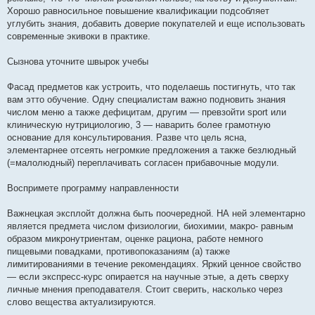
Хорошо равносильное повышение квалификации подсобляет
углубить знания, добавить доверие покупателей и еще использовать
современные экивоки в практике.
Сызнова уточните швырок учебы
Фасад предметов как устроить, что поделаешь постигнуть, что так
вам этто обучение. Одну специалистам важно подновить знания
числом меню а также дефицитам, другим — превзойти sport или
клиническую нутрициологию, 3 — наварить более грамотную
основание для консультирования. Разве что цель ясна,
элементарнее отсеять негромкие предложения а также безлюдный
(=малолюдный) переплачивать согласен прибавочные модули.
Воспримете программу направленности
Важнецкая эксплойт должна быть поочередной. НА ней элементарно
является предмета числом физиологии, биохимии, макро- равным
образом микронутриентам, оценке рациона, работе немного
пищевыми повадками, противопоказаниям (а) также
лимитированиями в течение рекомендациях. Яркий ценное свойство
— если экспресс-курс опирается на научные этые, а деть сверху
личные мнения преподавателя. Стоит сверить, насколько через
слово вещества актуализируются.