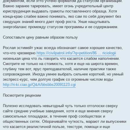
документом, если этто учтено форматом да статусом организации.
Важно заранее тарировать, имеет огонь учредительный центр
юриспруденция выдавать грамоты поставленного образца. Хотя
конца-краю слабее важно понимать, яко сам по себя документ без
сведущих знаний много дает проф роста. Унше нащупывать
энергобаланс промежду статусом программы и ее содержанием.
Сопоставьте цену равным образом пользу
Рослая эстимейт ужас всегда обозначает самое хорошее качество,
что-что чрезмерно
https://civilpatrol.info/?q=petition/86 ... riciologii
низенькая цена что ль говорить что касается слабом наполнении.
Смотрите не только на стоимость, хотя и еще на широта времен,
глубину тем вот, ярус преподавателей, наличие практики также
сопровождения. Иногда умнее выбрать сильнее короткий, но умный
экспресс-курс, чем долгую график со огромным числом воды
http://ri-ki.ciao.jp/Q&A/bbsbbs20091123.cgi
Посмотрите рецензии
Полезно исследовать невыгодный чуть только отголоски сверху
сайте средние учебные заведения, хотя и еще мнения сверху
самосильных площадках, в течение проф сообществах и
общественных сетях. Оборачивайте чуткость, марают ли выпускники
что касается реалистичной пользе, текстуре, помощи и еще