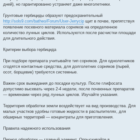
дней), но гарантированно устраняет даже многолетники.
Грунтовые гербициды образуют предохранительный
http://sols9.com/batheo/Forum/User-Jerrycip
щит в почве, препятствуя
появление посевного материала сорняков на определенное
количество лунных циклов. Используются после расчистки площади
для длительного действия.
Критерии выбора гербицида
При подборе препарата учитывайте тип сорняков. Для однолетников
сгодятся контактные средства, для долголетних сорняков (пырей,
осот, борщевик) требуются системные.
Важен срок выжидания до посадки культур. После глифосата
допустимо высевать через 2-4 недели, после почвенных препаратов
— временами через ряд лунных циклов. Изучайте указания.
Территория обработки земли воздействует на вид производства. Для
малых участков удобны готовые жидкости в распылителях, для
обширных территорий — концентраты для приготовления.
Правила надежного использования
Период обработки — главный элемент. Опрыскивайте в