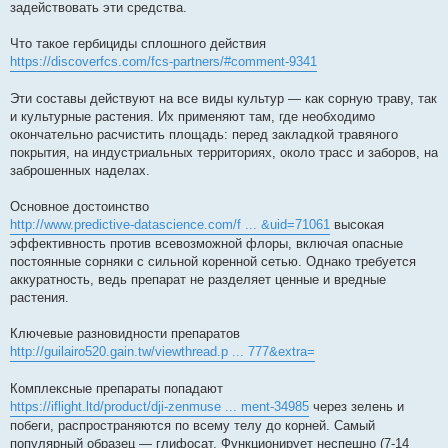
задействовать эти средства.
Что такое гербициды сплошного действия
https://discoverfcs.com/fcs-partners/#comment-9341
Эти составы действуют на все виды культур — как сорную траву, так
и культурные растения. Их применяют там, где необходимо
окончательно расчистить площадь: перед закладкой травяного
покрытия, на индустриальных территориях, около трасс и заборов, на
заброшенных наделах.
Основное достоинство
http://www.predictive-datascience.com/f ... &uid=71061
высокая
эффективность против всевозможной флоры, включая опасные
постоянные сорняки с сильной коренной сетью. Однако требуется
аккуратность, ведь препарат не разделяет ценные и вредные
растения.
Ключевые разновидности препаратов
http://guilairo520.gain.tw/viewthread.p ... 777&extra=
Комплексные препараты попадают
https://iflight.ltd/product/dji-zenmuse ... ment-34985
через зелень и
побеги, распространяются по всему телу до корней. Самый
популярный образец — глифосат. Функционирует неспешно (7-14