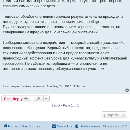
толстым настилом органических материалов угнетает рост сорных
трав без химических средств.
Тепловая обработка огневой горелкой результативна на проходах и
площадках, где растительность неприемлема вообще.
Ручное выкорчевывание с выкапыванием корневищ — сложно, но
совершенно безвредно для близлежащей обстановки.
Гербициды сплошного воздействия — мощный способ, нуждающийся
осознанного обращения. Верный выбор средства, придерживание
технологии задействования и норм предосторожности дают
превосходный эффект без урона для нужных культур и близлежащей
территории. Не забывайте: гербициды — это союзник, а не
альтернатива всестороннему обслуживанию за участком.
Last bumped by Anonymous on Sun May 24, 2026 11:54 pm.
Post Reply
1 post • Page
1
of
1
Jump to
Home
Board index
Contact us
Delete cookies
All times are
UTC