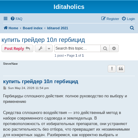
Iditaholics
FAQ
Register
Login
S
Home
Board index
Iditarod 2021
e
купить грейдер 10л гербицид
a
Search
Advanced s
Post Reply
r
1 post • Page
1
of
1
c
SteveNaw
h
купить грейдер 10л гербицид
P
Sun May 24, 2026 11:54 pm
o
s
Гербициды сплошного действия: полное руководство по выбору и
t
применению
Средства сплошного воздействия — это действенный метод в
наборе современного садовода и земледельца. В
противоположность от избирательных препаратов, они устраняют
всю растительность без отбора, что превращает их незаменимыми
для конкретных задач. Разберемся, как корректно выбрать и