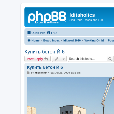
Iditaholics
Sled Dogs, Races and Fun
Quick links
FAQ
Home
Board index
Iditarod 2020
Working On It!
Post
Купить бетон Й 6
S
Post Reply
Купить бетон Й 6
P
by
atlbetvTuh
»
Sat Jul 25, 2026 5:02 am
o
s
t