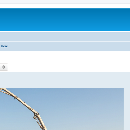
 Here
earch
Advanced search