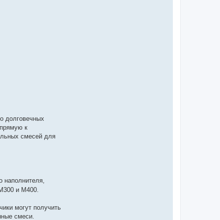
во долговечных
апрямую к
ельных смесей для
о наполнителя,
М300 и М400.
чики могут получить
нные смеси.