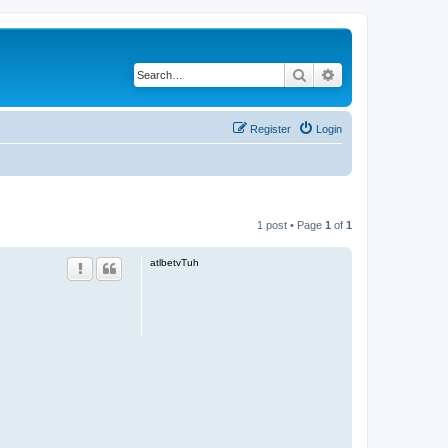
Search
Advanced search
Register
Login
1 post • Page
1
of
1
atlbetvTuh